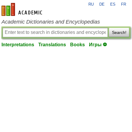
RU
DE
ES
FR
en-academic.com
Academic Dictionaries and Encyclopedias
Search!
Interpretations
Translations
Books
Игры ⚽