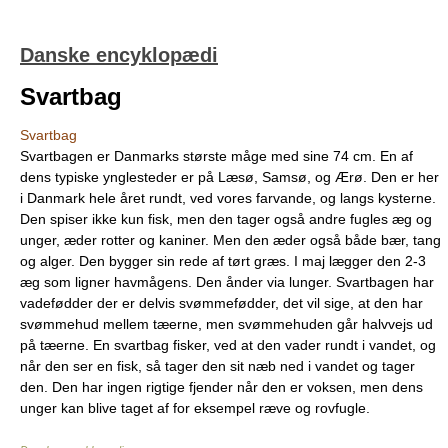
Danske encyklopædi
Svartbag
Svartbag
Svartbagen er Danmarks største måge med sine 74 cm. En af
dens typiske ynglesteder er på Læsø, Samsø, og Ærø. Den er her
i Danmark hele året rundt, ved vores farvande, og langs kysterne.
Den spiser ikke kun fisk, men den tager også andre fugles æg og
unger, æder rotter og kaniner. Men den æder også både bær, tang
og alger. Den bygger sin rede af tørt græs. I maj lægger den 2-3
æg som ligner havmågens. Den ånder via lunger. Svartbagen har
vadefødder der er delvis svømmefødder, det vil sige, at den har
svømmehud mellem tæerne, men svømmehuden går halvvejs ud
på tæerne. En svartbag fisker, ved at den vader rundt i vandet, og
når den ser en fisk, så tager den sit næb ned i vandet og tager
den. Den har ingen rigtige fjender når den er voksen, men dens
unger kan blive taget af for eksempel ræve og rovfugle.