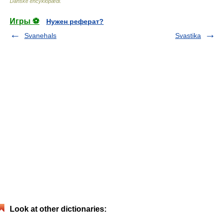
Danske encyklopædi
.
Игры ⚽
Нужен реферат?
Svanehals
Svastika
Look at other dictionaries: