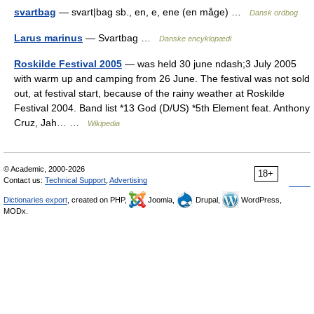
svartbag
— svart|bag sb., en, e, ene (en måge) …
Dansk ordbog
Larus marinus
— Svartbag …
Danske encyklopædi
Roskilde Festival 2005
— was held 30 june ndash;3 July 2005
with warm up and camping from 26 June. The festival was not sold
out, at festival start, because of the rainy weather at Roskilde
Festival 2004. Band list *13 God (D/US) *5th Element feat. Anthony
Cruz, Jah… …
Wikipedia
© Academic, 2000-2026
18+
Contact us:
Technical Support
,
Advertising
Dictionaries export
, created on PHP,
Joomla,
Drupal,
WordPress,
MODx.